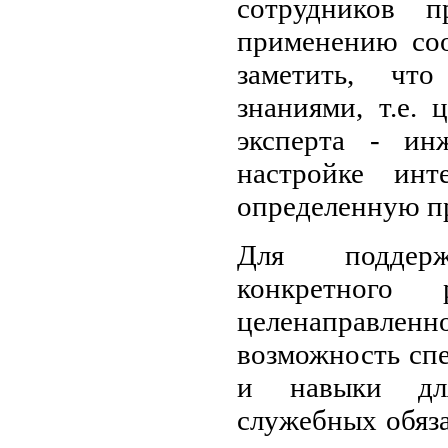
сотрудников п
применению соо
заметить, чт
знаниями, т.е.
эксперта - ин
настройке инт
определенную п
Для поддерж
конкретного
целенаправле
возможность спе
и навыки для
служебных обяза