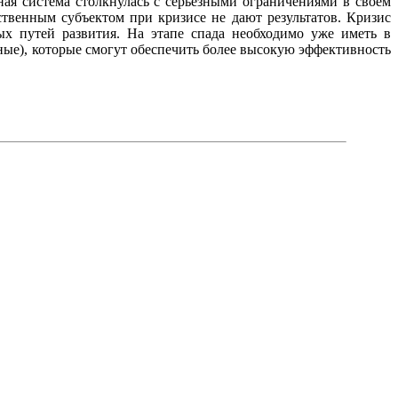
нная система столкнулась с серьезными ограничениями в своем
твенным субъектом при кризисе не дают результатов. Кризис
ых путей развития. На этапе спада необходимо уже иметь в
ые), которые смогут обеспечить более высокую эффективность