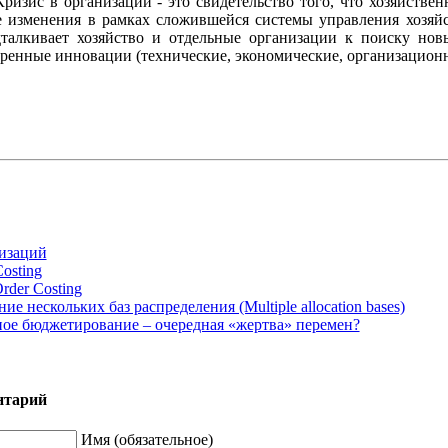
ризис в организации - это свидетельство того, что хозяйстве
е изменения в рамках сложившейся системы управления хозяйс
дталкивает хозяйство и отдельные организации к поиску нов
ренные инновации (технические, экономические, организационн
изаций
Costing
rder Costing
ие нескольких баз распределения (Multiple allocation bases)
ое бюджетирование – очередная «жертва» перемен?
нтарий
Имя (обязательное)