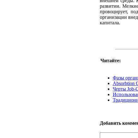
внешней среды. К
развитии. Мелки
провоцирует, по
организации внед
капитала.
Читайте:
Фазы орган
Absorbtion 
Черты Job-O
Использован
Традиционн
Добавить комме