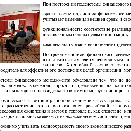
При построении подсистемы финансового 
адаптивность: подсистема финансового м
учитывает изменения внешней среды и сво
функциональность: соответствие реализа
поставленным общим целям организации;
комплексность: взаимодополнение отдельн
Построение системы финансового менеджм
их взаимосвязей является необходимым, н
финансов. Хотя общий состав элементо
оводитель для эффективного достижения целей организации, мог
стемы финансового менеджмента обусловлена тем, что на не
одов, доходов, колебания спроса и предложения на капит
азвития каждого производства и зависимостью функционировани
номического развития в рыночной экономике рассматривалась
в рассмотрение этого вопроса внес российский экономис
ередования оживления и застоя в торговле и, как следствие, в
товаров и сильно сказывается на экономическом состоянии пред
ходимо учитывать волнообразность своего экономического раз