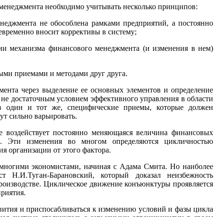
менеджмента необходимо учитывать несколько принципов:
енеджмента не обособлена рамками предприятий, а постоянно
евременно вносит коррективы в систему;
ции механизма финансового менеджмента (и изменения в нем)
ыми приемами и методами друг друга.
ента через выделение ее основных элементов и определение
о не достаточным условием эффективного управления в области
в один и тот же, специфические приемы, которые должен
ут сильно варьировать.
е воздействует постоянно меняющаяся величина финансовых
ал. Эти изменения во многом определяются цикличностью
я организации от этого фактора.
 многими экономистами, начиная с Адама Смита. Но наиболее
т Н.И.Туган-Барановский, который доказал неизбежность
 производстве. Циклическое движение конъюнктуры проявляется
приятия.
вития и приспосабливаться к изменению условий и фазы цикла