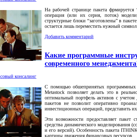
На рабочей странице пакета фрмируется
операция (или их серия, поток) модел
структурные блоки “заготовлены” в пакете
остается лишь переместить нужный символ
Добавить комментарий
Какие программные инстр
современного менеджмента
совый консалинг
С помощью обшепринятых программных с
Metastock позволяет делать это в реаль
оптимальный портфель активов с учетом 
пакетов не позволит оперативно проанал
инвестиционных операций, представить их
Эти возможности предоставляет пакет 
средства динамического моделирования (с
и его версий). Особенность пакета ITHINK
картины движения финансовых ресурсов