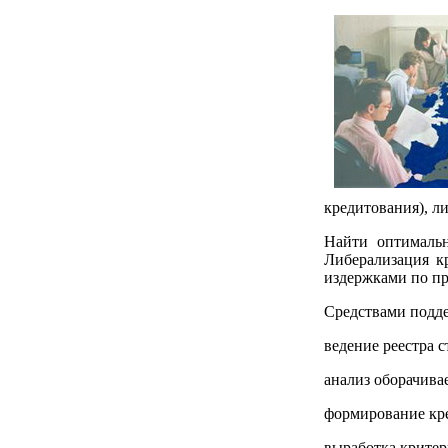
кредитования), л
Найти оптимальн
Либерализация к
издержками по пр
Средствами подд
ведение реестра 
анализ оборачива
формирование кре
выработка критер