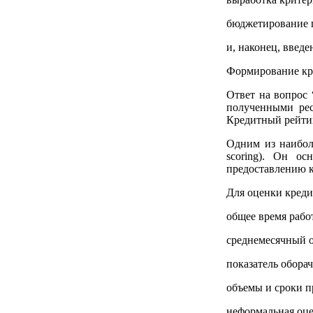
бюджетирование 
и, наконец, введ
Формирование кр
Ответ на вопрос 
полученными рес
Кредитный рейтин
Одним из наибол
scoring). Он о
предоставлению к
Для оценки креди
общее время рабо
среднемесячный о
показатель обора
объемы и сроки п
неформальная оц