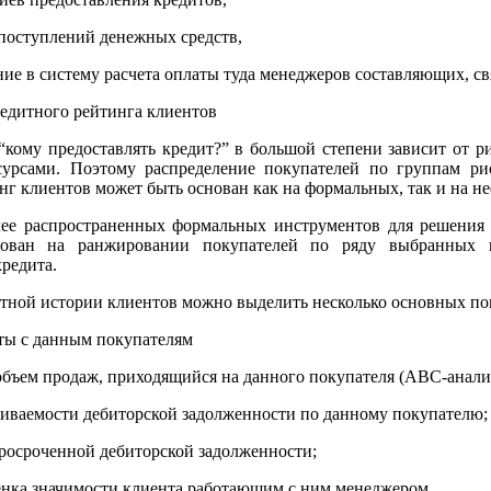
поступлений денежных средств,
ение в систему расчета оплаты туда менеджеров составляющих, с
едитного рейтинга клиентов
“кому предоставлять кредит?” в большой степени зависит от р
урсами. Поэтому распределение покупателей по группам рис
г клиентов может быть основан как на формальных, так и на н
ее распространенных формальных инструментов для решения эт
снован на ранжировании покупателей по ряду выбранных 
редита.
тной истории клиентов можно выделить несколько основных пок
ты с данным покупателям
бъем продаж, приходящийся на данного покупателя (АВС-анали
чиваемости дебиторской задолженности по данному покупателю;
росроченной дебиторской задолженности;
енка значимости клиента работающим с ним менеджером