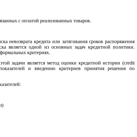
вязанных с оплатой реализованных товаров.
иска невозврата кредита или затягивания сроков распоряжения
ка является одной из основных задач кредитной политики.
еформальных критериях.
ой задачи является метод оценки кредитной истории (credit
показателей и введению критериев принятия решения по
азателей:
з)