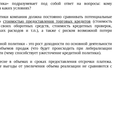
тика» подразумевает под собой ответ на вопросы: кому
а каких условиях?
тики компания должна постоянно сравнивать потенциальные
о
стоимостью предоставления торговых кредитов
(стоимость
своих оборотных средств, стоимость кредитных проверок,
их расходов и т.п.), а также с риском возможной потери
ой политики - это рост доходности по основной деятельности
объемов продаж (что будет происходить при либерализации
ти (чему способствует ужесточение кредитной политики).
сие в объемах и сроках предоставления отсрочки платежа.
е выгоды от увеличения объема реализации не сравняются с