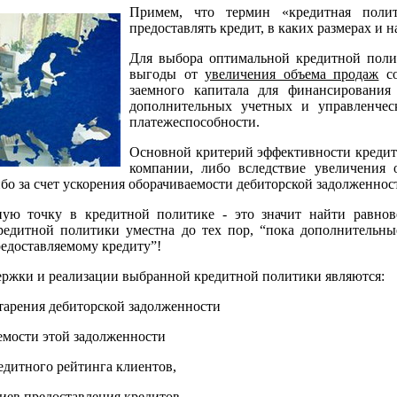
Примем, что термин «кредитная поли
предоставлять кредит, в каких размерах и н
Для выбора оптимальной кредитной поли
выгоды от
увеличения объема продаж
с
заемного капитала для финансирования 
дополнительных учетных и управленческ
платежеспособности.
Основной критерий эффективности кредитн
компании, либо вследствие увеличения 
ибо за счет ускорения оборачиваемости дебиторской задолженнос
ую точку в кредитной политике - это значит найти равнове
редитной политики уместна до тех пор, “пока дополнительны
едоставляемому кредиту”!
ержки и реализации выбранной кредитной политики являются:
старения дебиторской задолженности
емости этой задолженности
дитного рейтинга клиентов,
иев предоставления кредитов,