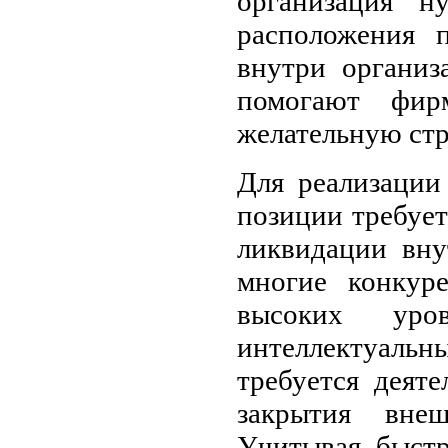
организация н
расположения 
внутри организ
помогают фир
желательную стр
Для реализации
позиции требуе
ликвидации вну
многие конкур
высоких ур
интеллектуаль
требуется деят
закрытия вне
Учитывая быстр