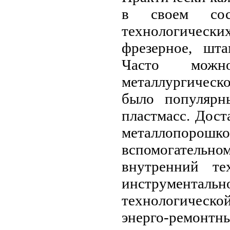
в своем сос
технологичес
фрезерное, шта
Часто можн
металлургическ
было популярн
пластмасс. Дост
металлопорошко
вспомогательн
внутренний те
инструментальн
технологическо
энерго-ремонтны