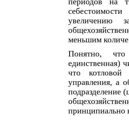
периодов на т
себестоимост
увеличению з
общехозяйств
меньшим количе
Понятно, чт
единственная) чи
что котловой 
управления, а о
подразделение (ц
общехозяйственны
принципиально 