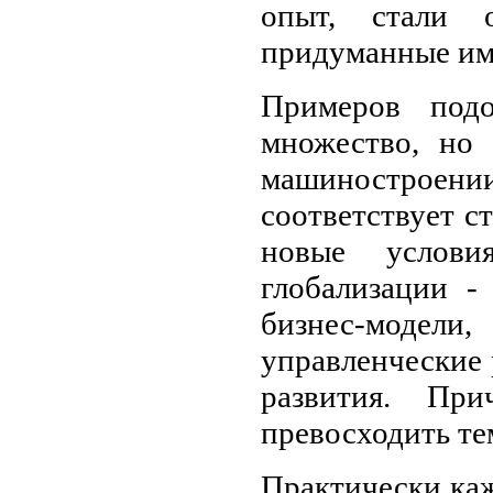
опыт, стали 
придуманные им
Примеров под
множество, но 
машиностроен
соответствует с
новые услови
глобализации -
бизнес-модел
управленческие 
развития. Пр
превосходить те
Практически ка